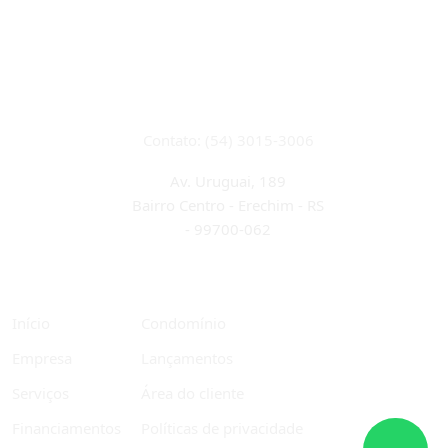
CRECI 22933J
Contato: (54) 3015-3006
Av. Uruguai, 189
Bairro Centro - Erechim - RS
-
99700-062
Início
Condomínio
Empresa
Lançamentos
Serviços
Área do cliente
Financiamentos
Políticas de privacidade