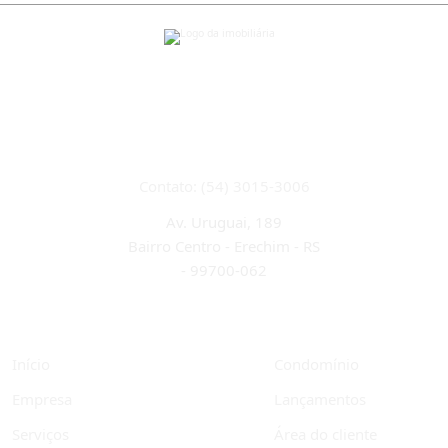
CRECI 22933J
Contato: (54) 3015-3006
Av. Uruguai, 189
Bairro Centro - Erechim - RS
-
99700-062
Início
Condomínio
Empresa
Lançamentos
Serviços
Área do cliente