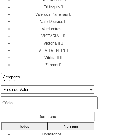
Triângulo
Vale dos Parreirais
Vale Dourado
Verdureiros
VICTóRIA 1
Victória II
VILA TRENTIN
Vitória II
Zimmer
Dormitório
Todos
Nenhum
Dormitorios