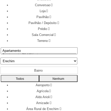
Conversao
Loja
Pavilhão
Pavilhão / Depósito
Prédio
Sala Comercial
Terreno
Bairro
Todos
Nenhum
Aeroporto
Agrícola
Aldo Arioli
Amizade
Área Rural de Erechim