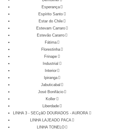
Esperança
Espírito Santo
Estar do Chile
Estevam Carraro
Estevão Cararro
Fátima
Florestinha
Frinape
Industrial
Interior
Ipiranga
Jabuticabal
José Bonifácio
Koller
Liberdade
LINHA 3 - SECçãO DOURADOS - AURORA
LINHA LAJEADO PACA
LINHA TONELO