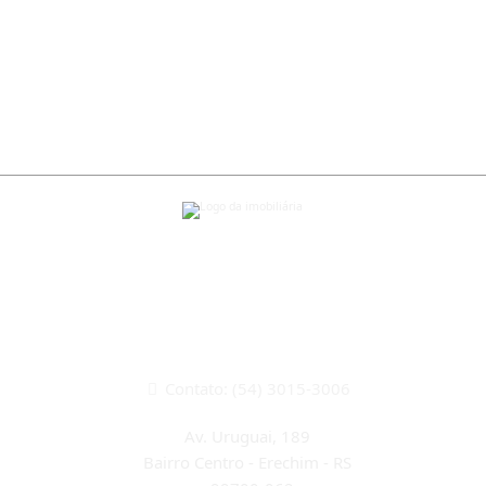
CRECI 22933J
Contato: (54) 3015-3006
Av. Uruguai, 189
Bairro Centro - Erechim - RS