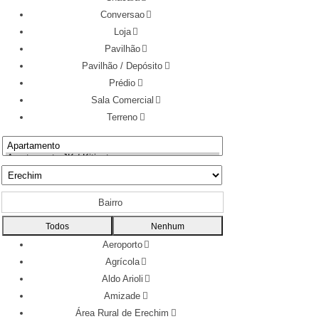
Conversao
Loja
Pavilhão
Pavilhão / Depósito
Prédio
Sala Comercial
Terreno
Bairro
Todos
Nenhum
Aeroporto
Agrícola
Aldo Arioli
Amizade
Área Rural de Erechim