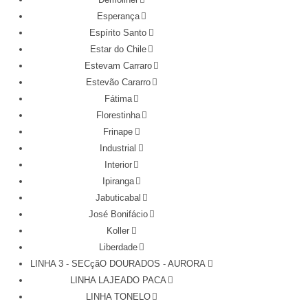
Esperança
Espírito Santo
Estar do Chile
Estevam Carraro
Estevão Cararro
Fátima
Florestinha
Frinape
Industrial
Interior
Ipiranga
Jabuticabal
José Bonifácio
Koller
Liberdade
LINHA 3 - SECçãO DOURADOS - AURORA
LINHA LAJEADO PACA
LINHA TONELO