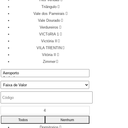
Triângulo
Vale dos Parreirais
Vale Dourado
Verdureiros
VICTóRIA 1
Victória II
VILA TRENTIN
Vitória II
Zimmer
4
Todos
Nenhum
Dormitorios