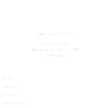
CRECI 22933J
Contato: (54) 3015-3006
Av. Uruguai, 189
Bairro Centro - Erechim - RS
-
99700-062
Início
Empresa
Serviços
Financiamentos