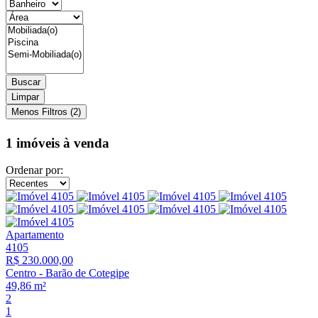
Buscar
Limpar
Menos Filtros (2)
1 imóveis
à venda
Ordenar por:
Apartamento
4105
R$ 230.000,00
Centro
-
Barão de Cotegipe
49,86 m²
2
1