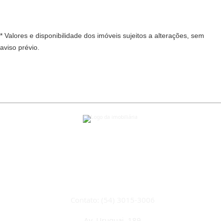
* Valores e disponibilidade dos imóveis sujeitos a alterações, sem
aviso prévio.
CRECI 22933J
Contato: (54) 3015-3006
Av. Uruguai, 189