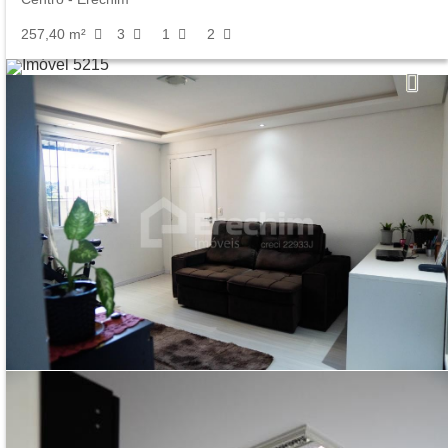
257,40 m²
3
1
2