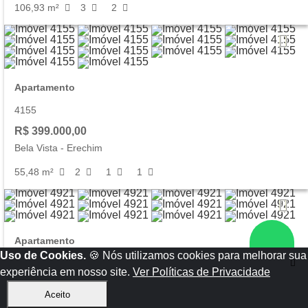
106,93 m²
3
2
Apartamento
4155
R$ 399.000,00
Bela Vista
-
Erechim
55,48 m²
2
1
1
Apartamento
Uso de Cookies.
🍪 Nós utilizamos cookies para melhorar sua
4921
experiência em nosso site.
Ver Políticas de Privacidade
R$ 443.043,00
Aceito
Fátima
-
Erechim