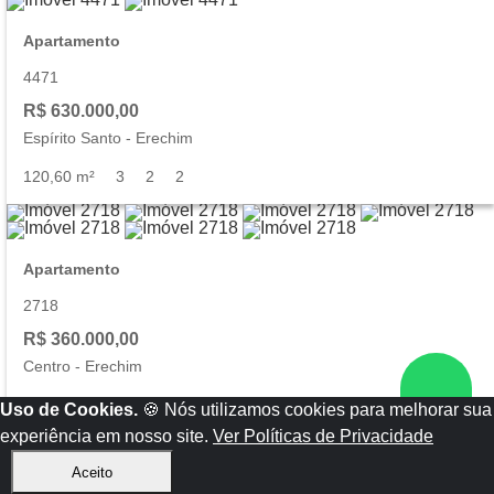
Apartamento
4471
R$ 630.000,00
Espírito Santo
-
Erechim
120,60 m²
3
2
2
Apartamento
2718
R$ 360.000,00
Centro
-
Erechim
101,20 m²
3
2
Uso de Cookies.
🍪 Nós utilizamos cookies para melhorar sua
experiência em nosso site.
Ver Políticas de Privacidade
Semi-Mobiliada(o)
Aceito