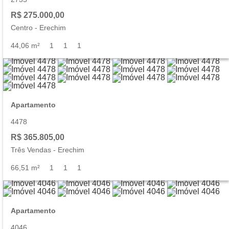
R$ 275.000,00
Centro
-
Erechim
44,06 m²
1
1
1
Apartamento
4478
R$ 365.805,00
Três Vendas
-
Erechim
66,51 m²
1
1
1
Apartamento
4046