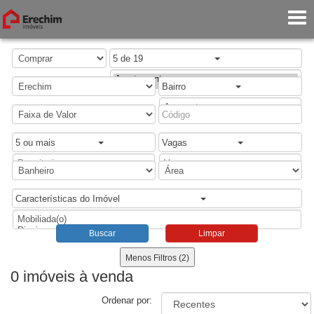
5 de 19
Bairro
5 ou mais
Vagas
Características do Imóvel
Buscar
Limpar
Menos Filtros (2)
0 imóveis
à venda
Ordenar por: