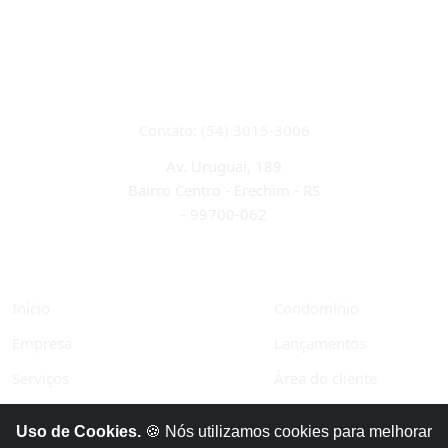
CRECI 22933J
Contato: (54) 3015-3006
Av. Uruguai, 189
Bairro Centro - Erechim - RS
-
99700-062
Início
Condomínio
Empresa
Lançamentos
Serviços
Área do cliente
Financiamentos
Políticas de privacidade
Uso de Cookies.
🍪 Nós utilizamos cookies para melhorar