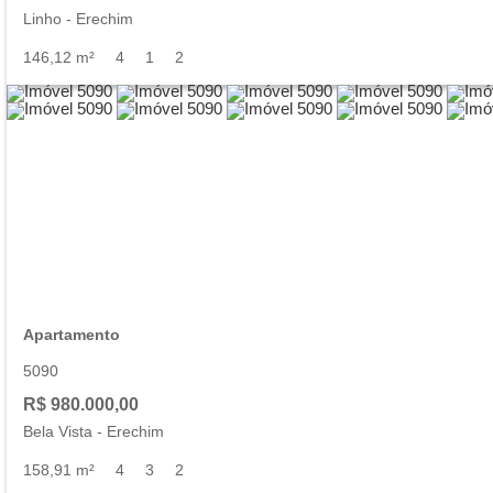
Linho
-
Erechim
146,12 m²
4
1
2
Apartamento
5090
R$ 980.000,00
Bela Vista
-
Erechim
158,91 m²
4
3
2