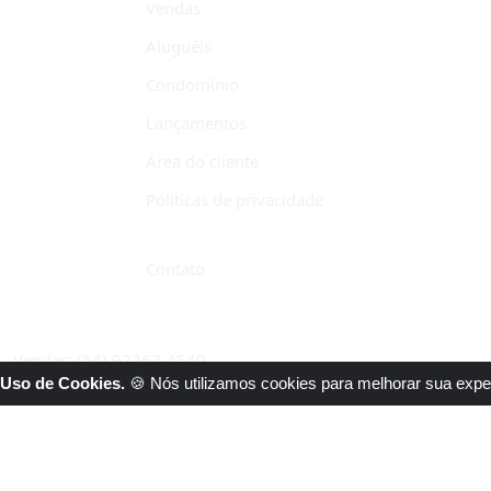
Vendas
Aluguéis
Condomínio
Lançamentos
Área do cliente
Políticas de privacidade
Contato
Vendas: (54) 92367-4540
Uso de Cookies.
🍪 Nós utilizamos cookies para melhorar sua expe