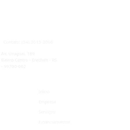
CRECI 22933J
Contato: (54) 3015-3006
Av. Uruguai, 189
Bairro Centro - Erechim - RS
-
99700-062
Início
Empresa
Serviços
Financiamentos