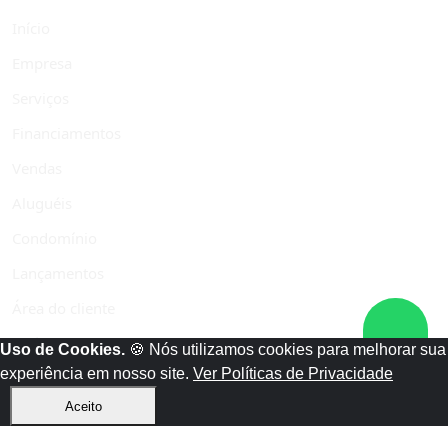
Início
Empresa
Serviços
Financiamentos
Vendas
Aluguéis
Condomínio
Lançamentos
Área do cliente
Políticas de privacidade
Uso de Cookies.
🍪 Nós utilizamos cookies para melhorar sua
experiência em nosso site.
Ver Políticas de Privacidade
Contato
Aceito