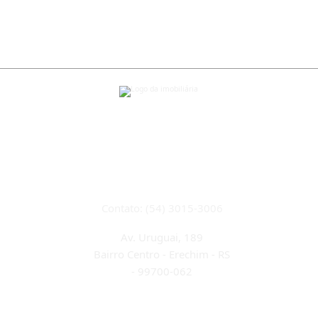
CRECI 22933J
Contato: (54) 3015-3006
Av. Uruguai, 189
Bairro Centro - Erechim - RS
-
99700-062