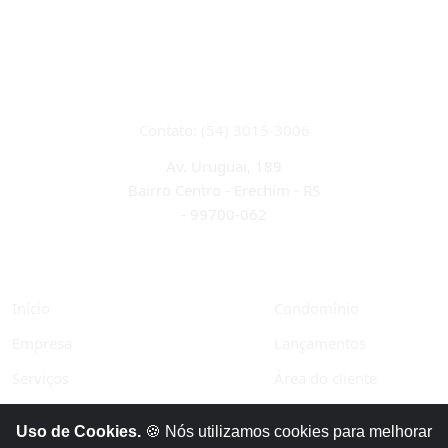
CRECI 22933J
Contato: (54) 3015-3006
Av. Uruguai, 189
Bairro Centro - Erechim - RS
-
99700-062
Início
Condomínio
Empresa
Lançamentos
Serviços
Área do cliente
Financiamentos
Políticas de privacidade
Uso de Cookies.
🍪 Nós utilizamos cookies para melhorar