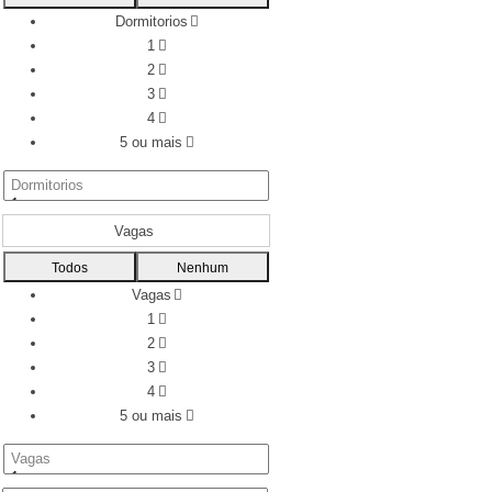
Dormitorios
1
2
3
4
5 ou mais
Vagas
Todos
Nenhum
Vagas
1
2
3
4
5 ou mais