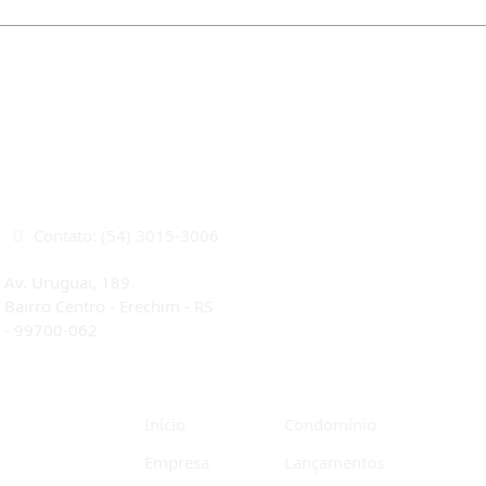
CRECI 22933J
Contato: (54) 3015-3006
Av. Uruguai, 189
Bairro Centro - Erechim - RS
-
99700-062
Início
Condomínio
Empresa
Lançamentos