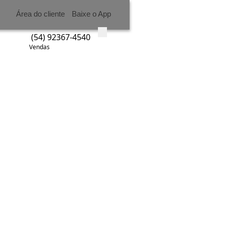
Área do cliente
Baixe o App
(54) 92367-4540
Vendas