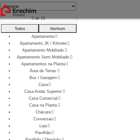
5 de 19
Todos
Nenhum
Apartamento
Apartamento JK / Kitinete
Apartamento Mobiliado
Apartamento Semi Mobiliado
Apartamentos na Planta
Área de Terras
Box / Garagem
Casa
Casa Andar Superior
Casa Comercial
Casa na Planta
Chácara
Conversao
Loja
Pavilhão
Pavilhão / Depósito