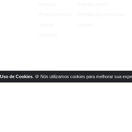
Serviços
Área do cliente
Financiamentos
Políticas de privacidade
Vendas
Contato
Aluguéis
Vendas: (54) 92367-4540
Uso de Cookies.
🍪 Nós utilizamos cookies para melhorar sua expe