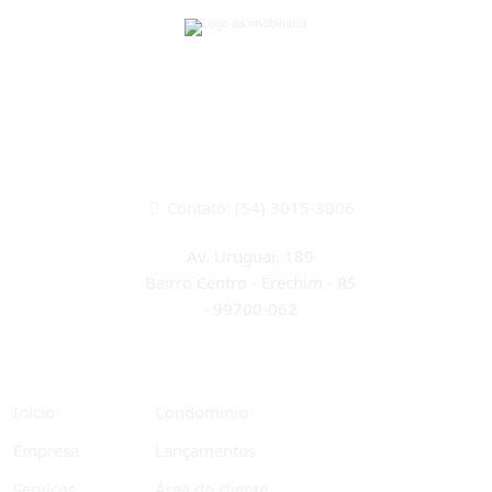
CRECI 22933J
Contato: (54) 3015-3006
Av. Uruguai, 189
Bairro Centro - Erechim - RS
-
99700-062
Início
Condomínio
Empresa
Lançamentos
Serviços
Área do cliente