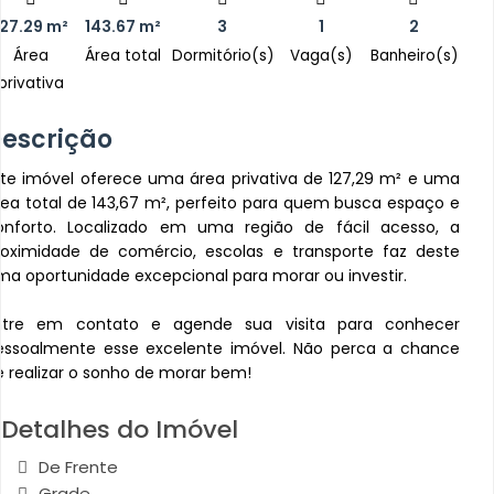
127.29
m²
143.67
m²
3
1
2
Área
Área total
Dormitório(s)
Vaga(s)
Banheiro(s)
privativa
escrição
ste imóvel oferece uma área privativa de 127,29 m² e uma
rea total de 143,67 m², perfeito para quem busca espaço e
onforto. Localizado em uma região de fácil acesso, a
roximidade de comércio, escolas e transporte faz deste
ma oportunidade excepcional para morar ou investir.
ntre em contato e agende sua visita para conhecer
essoalmente esse excelente imóvel. Não perca a chance
e realizar o sonho de morar bem!
Detalhes do Imóvel
De Frente
Grade