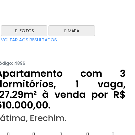
FOTOS
MAPA
VOLTAR AOS RESULTADOS
ódigo: 4896
Apartamento com 3
dormitórios, 1 vaga,
127.29m² à venda por R$
510.000,00.
Fátima, Erechim.