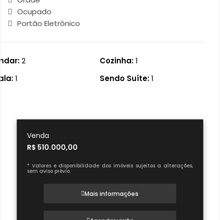
Ocupado
Portão Eletrônico
ndar:
2
Cozinha:
1
ala:
1
Sendo Suíte:
1
Venda
R$ 510.000,00
* Valores e disponibilidade dos imóveis sujeitos a alterações,
sem aviso prévio.
Mais informações