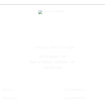
CRECI 22933J
Contato: (54) 3015-3006
Av. Uruguai, 189
Bairro Centro - Erechim - RS
-
99700-062
Início
Condomínio
Empresa
Lançamentos