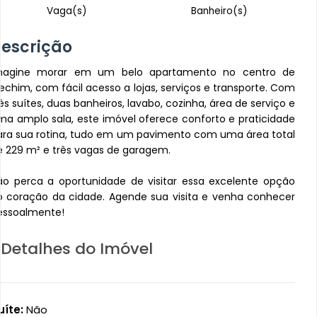
Vaga(s)
Banheiro(s)
escrição
magine morar em um belo apartamento no centro de
rechim, com fácil acesso a lojas, serviços e transporte. Com
ês suítes, duas banheiros, lavabo, cozinha, área de serviço e
ma amplo sala, este imóvel oferece conforto e praticidade
ara sua rotina, tudo em um pavimento com uma área total
e 229 m² e três vagas de garagem.
ão perca a oportunidade de visitar essa excelente opção
o coração da cidade. Agende sua visita e venha conhecer
essoalmente!
Detalhes do Imóvel
uíte:
Não