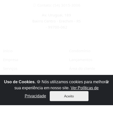
Contato: (54) 3015-3006
Av. Uruguai, 189
Bairro Centro - Erechim - RS
-
99700-062
Início
Condomínio
Empresa
Lançamentos
Serviços
Área do cliente
Financiamentos
Políticas de privacidade
Uso de Cookies.
🍪 Nós utilizamos cookies para melhorar
Vendas
Contato
sua experiência em nosso site.
Ver Políticas de
Aluguéis
Privacidade
Aceito
x