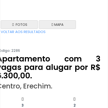
FOTOS
MAPA
VOLTAR AOS RESULTADOS
ódigo: 2286
Apartamento com 3
vagas para alugar por R$
6.300,00.
Centro, Erechim.
3
2